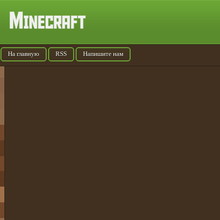
На главную
RSS
Напишите нам