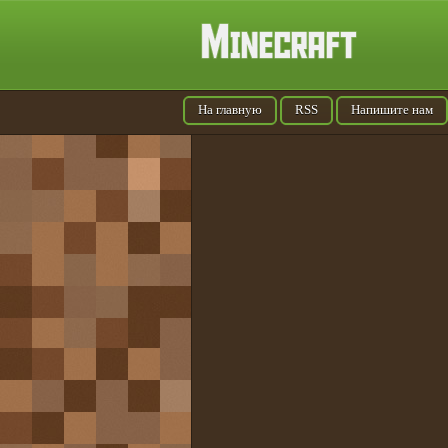
На главную
RSS
Напишите нам