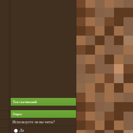
Топ скачиваний
Опрос
Используете ли вы читы?
Да