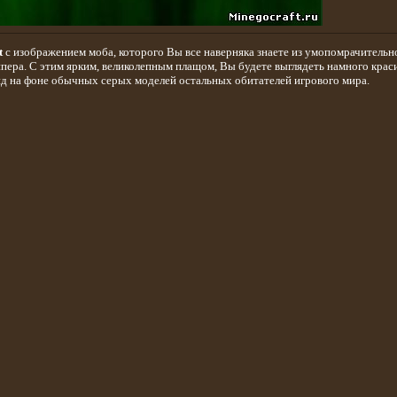
t
c изображением моба, которого Вы все наверняка знаете из умопомрачительн
пера. С этим ярким, великолепным плащом, Вы будете выглядеть намного крас
д на фоне обычных серых моделей остальных обитателей игрового мира.