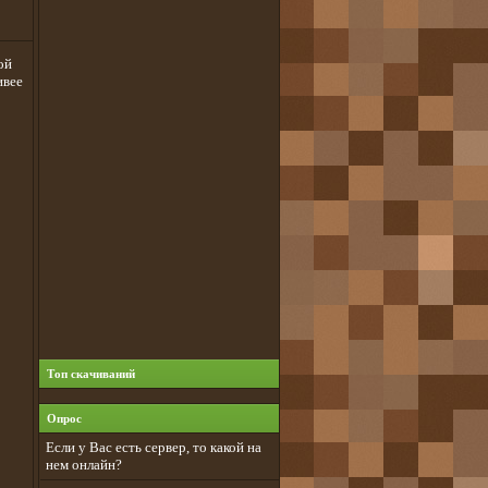
ой
ивее
Топ скачиваний
Опрос
Если у Вас есть сервер, то какой на
нем онлайн?