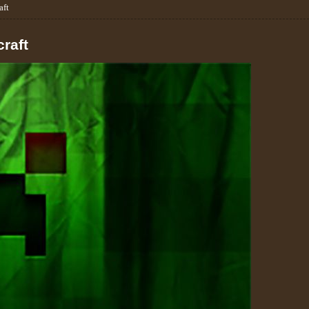
aft
raft