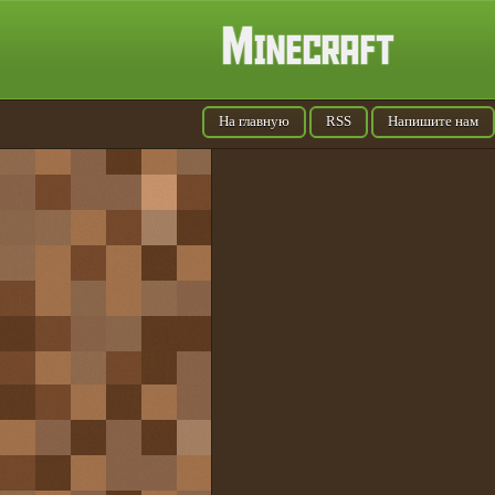
На главную
RSS
Напишите нам