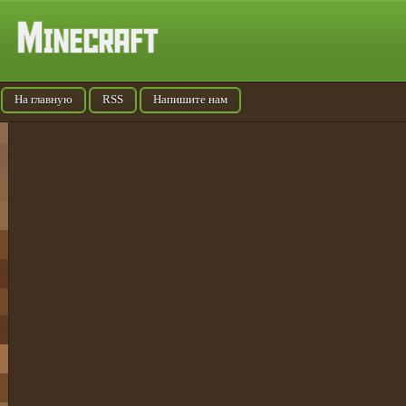
На главную
RSS
Напишите нам