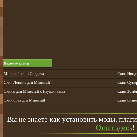
Похожие записи
Minecraft скин Солдата
Скин Ниндз
Скин Ленина для Minecraft
Скин Супер
Скины для Minecraft с Наушниками
Скин Зомби
Скин орка для Minecraft
Скин Бизне
Вы не знаете как установить моды, плаги
Ответ здесь
!