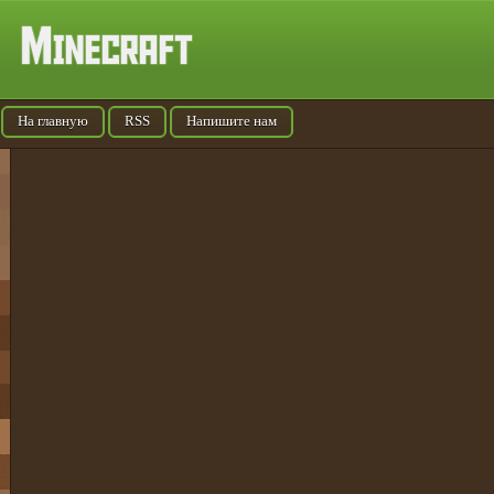
На главную
RSS
Напишите нам