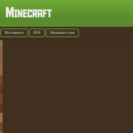
На главную
RSS
Напишите нам