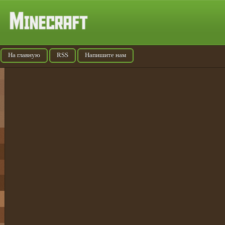
На главную
RSS
Напишите нам