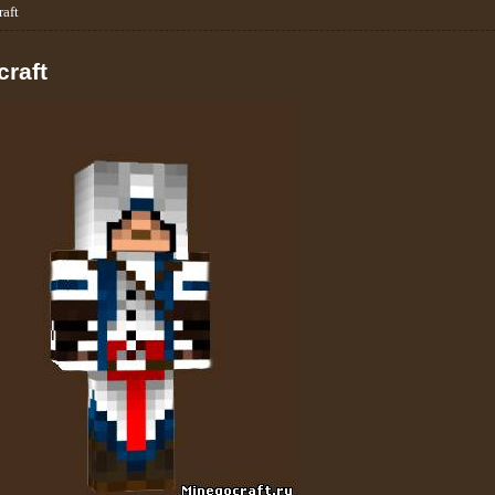
aft
raft