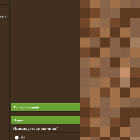
сь в
Топ скачиваний
Опрос
Используете ли вы читы?
Да