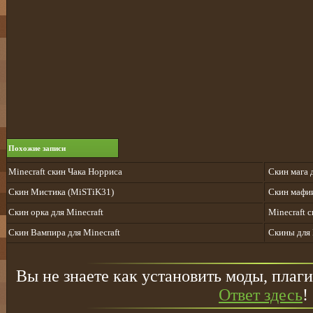
Похожие записи
Minecraft скин Чака Норриса
Скин мага 
Скин Мистика (MiSTiK31)
Скин мафии
Скин орка для Minecraft
Minecraft 
Скин Вампира для Minecraft
Скины для 
Вы не знаете как установить моды, плаги
Ответ здесь
!