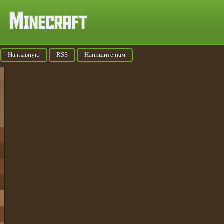
На главную
RSS
Напишите нам