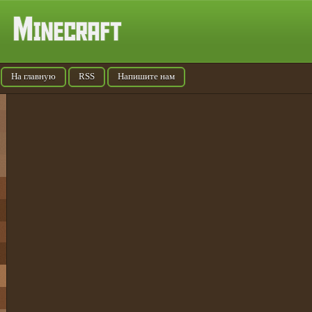
На главную
RSS
Напишите нам