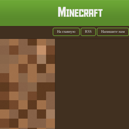
На главную
RSS
Напишите нам