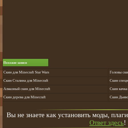
Похожие записи
Скин для Minecraft Star Wars
Головы ски
Скин Cталина для Minecraft
Скин спецн
Алмазный скин для Minecraft
Скин качка
Скин дерева для Minecraft
Скин Дьяво
Вы не знаете как установить моды, плаги
Ответ здесь
!