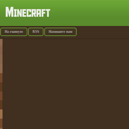
На главную
RSS
Напишите нам