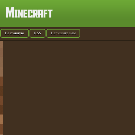
На главную
RSS
Напишите нам