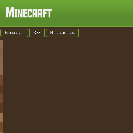
На главную
RSS
Напишите нам