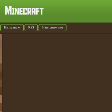
На главную
RSS
Напишите нам