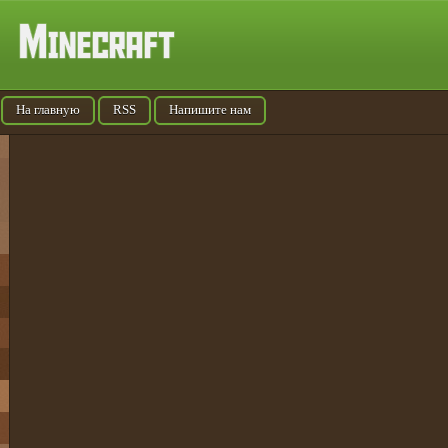
На главную
RSS
Напишите нам