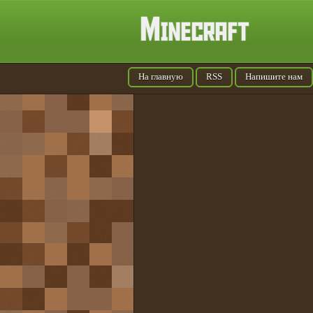
На главную
RSS
Напишите нам