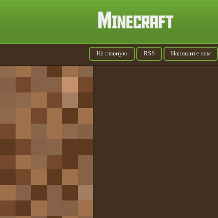
На главную
RSS
Напишите нам