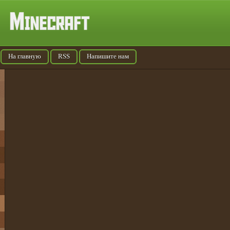
На главную
RSS
Напишите нам