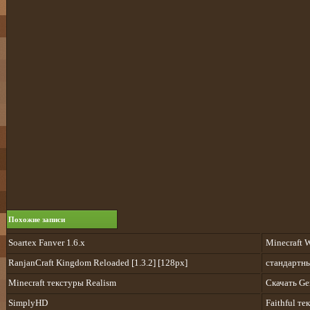
Похожие записи
Soartex Fanver 1.6.x
Minecraft W
RanjanCraft Kingdom Reloaded [1.3.2] [128px]
стандартны
Minecraft текстуры Realism
Скачать Ge
SimplyHD
Faithful те