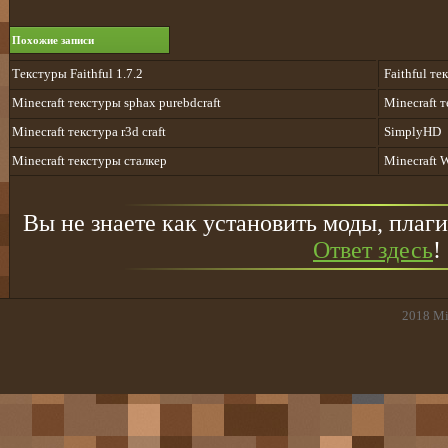
Похожие записи
Текстуры Faithful 1.7.2
Faithful те
Minecraft текстуры sphax purebdcraft
Minecraft 
Minecraft текстура r3d craft
SimplyHD
Minecraft текстуры сталкер
Minecraft W
Вы не знаете как установить моды, плаги
Ответ здесь
!
2018
Mi