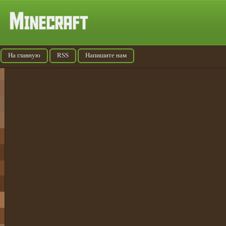
На главную
RSS
Напишите нам