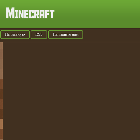
На главную
RSS
Напишите нам