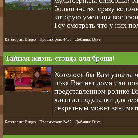
мультсериала симсоны? М
большинство сразу вспомн
которую умельцы воспрои
Гоу смотреть что у них п
Категория:
Видео
Просмотров: 4457
Добавил:
Dave
Тайная жизнь стэнда для брони!
Хотелось бы Вам узнать,
пока Вас нет дома или по
представленном ролике В
жизнью подставки для для
секретным может занимат
Категория:
Видео
Просмотров: 2467
Добавил:
Dave