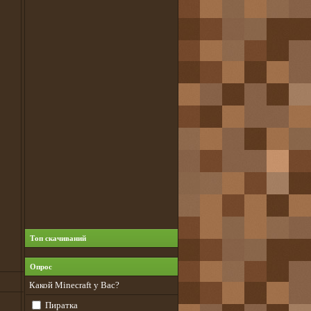
Топ скачиваний
Опрос
Какой Minecraft у Вас?
Пиратка