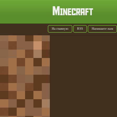
На главную
RSS
Напишите нам