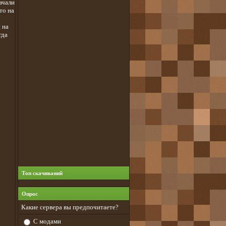
качали
то на
 на
гда
Топ скачиваний
Опрос
Какие сервера вы предпочитаете?
С модами