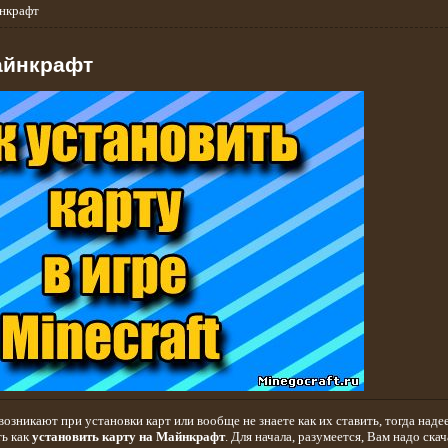
йнкрафт
айнкрафт
озникают при установки карт или вообще не знаете как их ставить, тогда наде
ть как
установить карту на Майнкрафт
. Для начала, разумеется, Вам надо скач