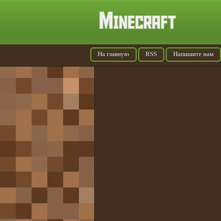
На главную
RSS
Напишите нам