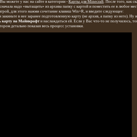
 Вы можете у нас на сайте в категории -
Карты для Minecraft
. После того, как с
 сначала надо «вытащить» из архива папку с картой и поместить ее в любое мес
игрой, для этого нажми сочетание клавиш Win+R, и введите следующее:
 закиньте в нее заранее подготовленную карту (не архив, а папку из него). Ну и
ь карту на Майнкрафт
и наслаждаться ей. Если у Вас что-то не получилось, то
ором детально показан весь процесс установки.