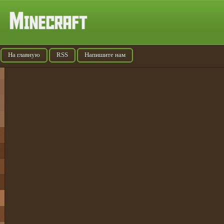
На главную
RSS
Напишите нам