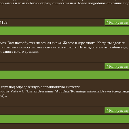
тор камня и ломать блоки образующиеся на нем. Более подробное описание вну
4159
Копнуть гл
маз, Вам потребуется железная кирка. Железа в игре много. Когда вы сделали
и готовы к поиску, можете спускаться в шахту. Не забудьте взять с собой еды,
т занять много времени.
Копнуть гл
 карт под определённую операционную систему:
dows Vista – C:/Users:/User name:/AppData/Roaming/.minecraft/saves (сюда кид
ы)...
Копнуть гл