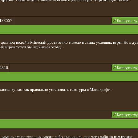
 133557
Копнуть гл
 дом под водой в Minecraft достаточно тяжело в самих условиях игры. Но я ду
ый игрок хотел бы научиться этому.
4326
Копнуть гл
расскажу вам как правильно установить текстуры в Маинкрафт...
Копнуть гл
 камень для построения какого либо здания или еще чего либо то вам нужно,