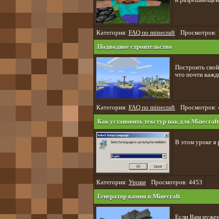
Категория:
FAQ по minecraft
Просмотров:
Подводное строительство
Построить свой
что почти кажд
Категория:
FAQ по minecraft
Просмотров: 
Как установить текстур пак для Minecraft
В этом уроке я 
Категория:
Уроки
Просмотров: 4453
Генератор камня в Minecraft
Если Вам нужен