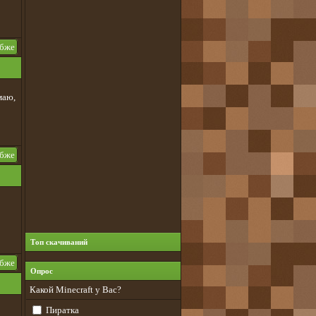
убже
маю,
убже
Топ скачиваний
убже
Опрос
Какой Minecraft у Вас?
Пиратка