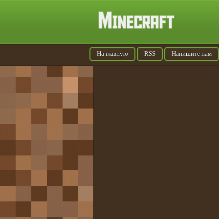
На главную
RSS
Напишите нам