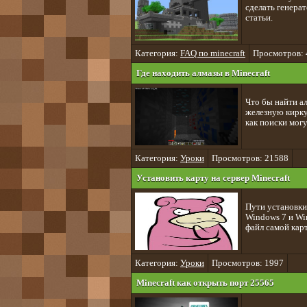
сделать генера
статьи.
Категория:
FAQ по minecraft
Просмотров: 
Где находить алмазы в Minecraft
Что бы найти ал
железную кирку 
как поиски могу
Категория:
Уроки
Просмотров: 21588
Установить карту на сервер Minecraft
Пути установки
Windows 7 и Win
файл самой карт
Категория:
Уроки
Просмотров: 1997
Minecraft как открыть порт 25565