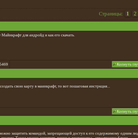
1
2
Страницы:
е Майнкрафт для андройд и как его скачать.
5469
Копнуть гл
создать свою карту в маинкрафт, то вот пошаговая инстркция...
Копнуть гл
можно защитить командой, запрещающей доступ к его содержимому одним лю
другим. Также можно защитить печки и диспенсеры - стреляющие блоки.