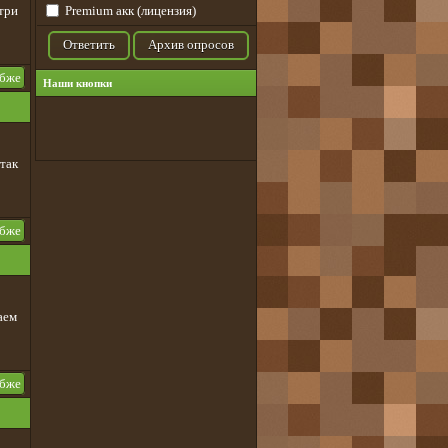
Premium акк (лицензия)
три
Ответить
Архив опросов
убже
Наши кнопки
 так
убже
аем
убже