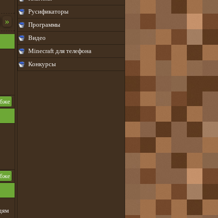
Русификаторы
»
Программы
Видео
Minecraft для телефона
Конкурсы
убже
убже
дям