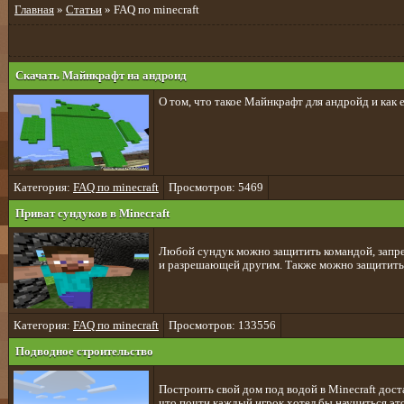
Главная
»
Статьи
» FAQ по minecraft
Скачать Майнкрафт на андроид
О том, что такое Майнкрафт для андройд и как е
Категория:
FAQ по minecraft
Просмотров: 5469
Приват сундуков в Minecraft
Любой сундук можно защитить командой, запр
и разрешающей другим. Также можно защитить 
Категория:
FAQ по minecraft
Просмотров: 133556
Подводное строительство
Построить свой дом под водой в Minecraft дост
что почти каждый игрок хотел бы научиться эт