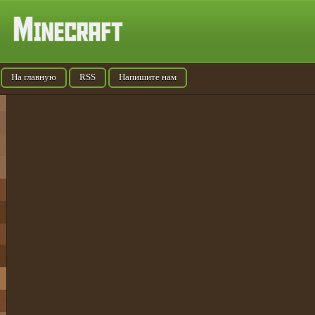
На главную
RSS
Напишите нам