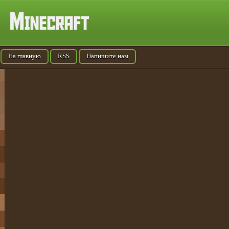
На главную
RSS
Напишите нам