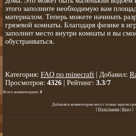
дома. Это может быть маленький водоем 
этого заполните необходимую вам площа
материалом. Теперь можете начинать раз
грязевой комнаты. Благодаря физике в иг
заполнит место внутри комнаты и вы смо
обустраиваться.
Категория
:
FAQ по minecraft
|
Добавил
:
R
Просмотров
:
4326
|
Рейтинг
:
3.3
/
7
Всего комментариев
:
0
Добавлять комментарии могут только зарегистри
[
Регистрация
|
Вход
]