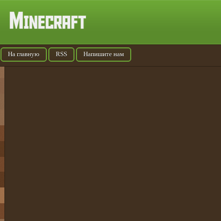
На главную
RSS
Напишите нам