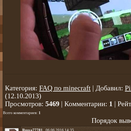
Категория
:
FAQ по minecraft
|
Добавил
:
P
(12.10.2013)
Просмотров
:
5469
|
Комментарии
:
1
|
Рей
Всего комментариев
:
1
Порядок выв
Rusya77781
06.06.2016 14:35