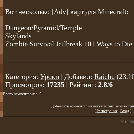
Вот несколько [Adv] карт для Minecraft:
Dungeon/Pyramid/Temple
Skylands
Zombie Survival Jailbreak 101 Ways to Die
Категория
:
Уроки
|
Добавил
:
Raichu
(23.1
Просмотров
:
17235
|
Рейтинг
:
2.8
/
6
Всего комментариев
:
0
Добавлять комментарии могут только зарегистри
[
Регистрация
|
Вход
]
2018
Mi