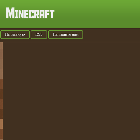
На главную
RSS
Напишите нам