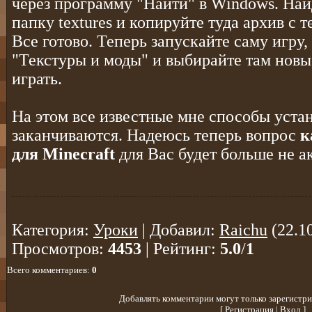
через программу "Найти" в Windows. Найд
папку textures и копируйте туда архив с т
Все готово. Теперь запускайте саму игру,
"Текстуры и моды" и выбирайте там новы
играть.
На этом все известные мне способы устан
заканчиваются. Надеюсь теперь вопрос
к
для Minecraft
для Вас будет больше не а
Категория
:
Уроки
|
Добавил
:
Raichu
(22.1
Просмотров
:
4453
|
Рейтинг
:
5.0
/
1
Всего комментариев
:
0
Добавлять комментарии могут только зарегистри
[
Регистрация
|
Вход
]