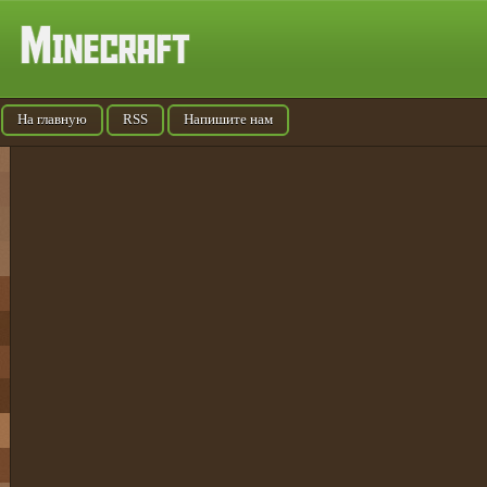
На главную
RSS
Напишите нам