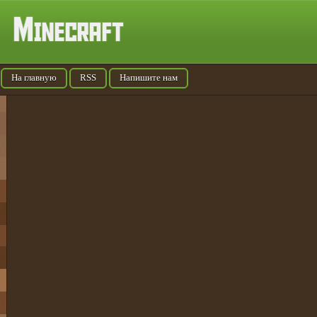
На главную
RSS
Напишите нам