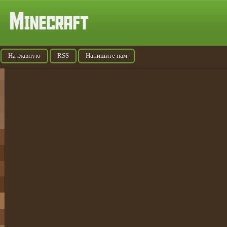
На главную
RSS
Напишите нам